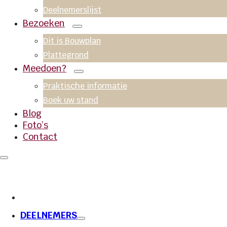
Deelnemerslijst
Bezoeken
Dit is Bouwplan
Plattegrond
Meedoen?
Praktische informatie
Boek uw stand
Blog
Foto’s
Contact
DEELNEMERS