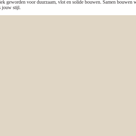
niek geworden voor duurzaam, vlot en solide bouwen. Samen bouwen we
jouw stijl.