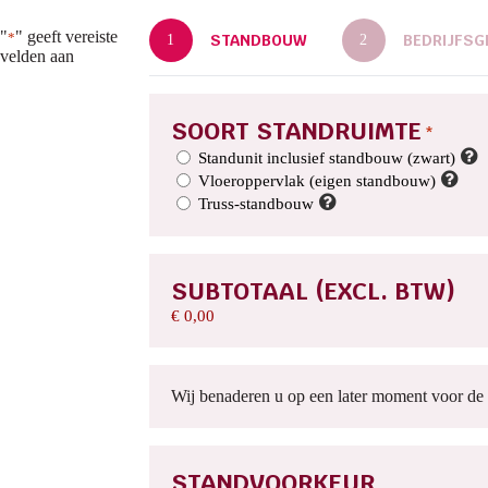
"
" geeft vereiste
*
STANDBOUW
BEDRIJFSG
1
2
velden aan
SOORT STANDRUIMTE
*
Standunit inclusief standbouw (zwart)
Vloeroppervlak (eigen standbouw)
Truss-standbouw
SUBTOTAAL (EXCL. BTW)
€ 0,00
Wij benaderen u op een later moment voor de e
STANDVOORKEUR