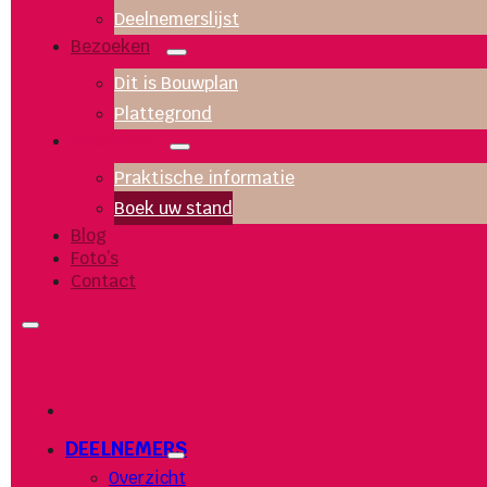
Deelnemerslijst
Bezoeken
Dit is Bouwplan
Plattegrond
Meedoen?
Praktische informatie
Boek uw stand
Blog
Foto’s
Contact
DEELNEMERS
Overzicht