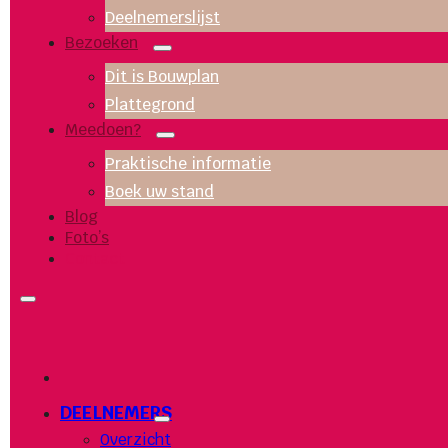
Deelnemerslijst
Bezoeken
Dit is Bouwplan
Plattegrond
Meedoen?
Praktische informatie
Boek uw stand
Blog
Foto’s
Contact
DEELNEMERS
Overzicht