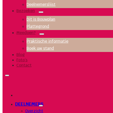
Deelnemerslijst
Bezoeken
Dit is Bouwplan
Plattegrond
Meedoen?
Praktische informatie
Boek uw stand
Blog
Foto’s
Contact
DEELNEMERS
Overzicht