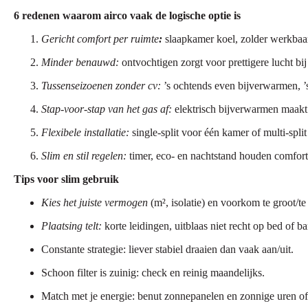
6 redenen waarom airco vaak de logische optie is
Gericht comfort per ruimte
:
slaapkamer koel, zolder werkbaa
Minder benauwd:
ontvochtigen zorgt voor prettigere lucht bi
Tussenseizoenen zonder cv:
’s ochtends even bijverwarmen, ’
Stap-voor-stap van het gas af:
elektrisch bijverwarmen maakt 
Flexibele installatie:
single-split voor één kamer of multi-spli
Slim en stil regelen:
timer, eco- en nachtstand houden comfort
Tips voor slim gebruik
Kies het juiste vermogen
(m², isolatie) en voorkom te groot/te 
Plaatsing telt:
korte leidingen, uitblaas niet recht op bed of b
Constante strategie: liever stabiel draaien dan vaak aan/uit.
Schoon filter is zuinig: check en reinig maandelijks.
Match met je energie: benut zonnepanelen en zonnige uren of 