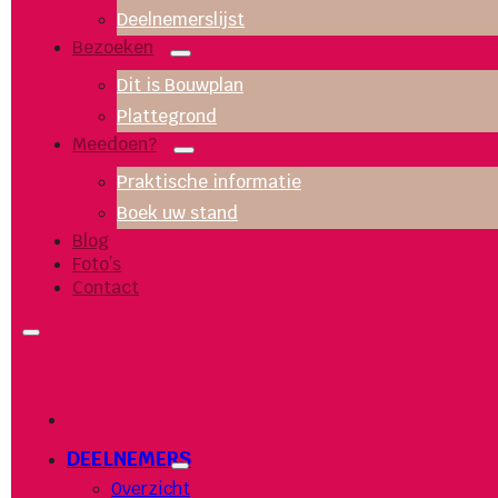
Deelnemerslijst
Bezoeken
Dit is Bouwplan
Plattegrond
Meedoen?
Praktische informatie
Boek uw stand
Blog
Foto’s
Contact
DEELNEMERS
Overzicht